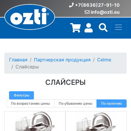
+7(8636)27-91-10
info@ozti.su
Главная
Партнерская продукция
Celme
Слайсеры
СЛАЙСЕРЫ
Фильтры
По возрастанию цены
По убыванию цены
По наличию