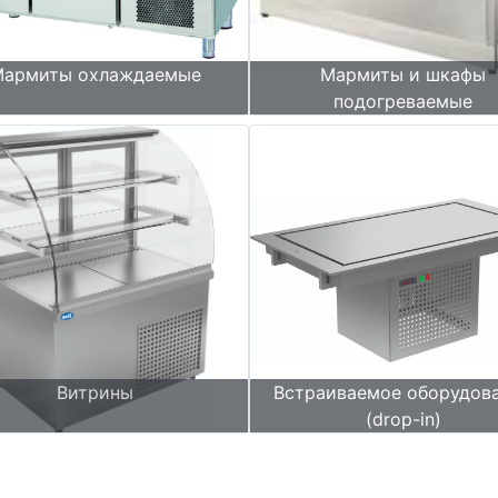
армиты охлаждаемые
Мармиты и шкафы
подогреваемые
Витрины
Встраиваемое оборудов
(drop-in)