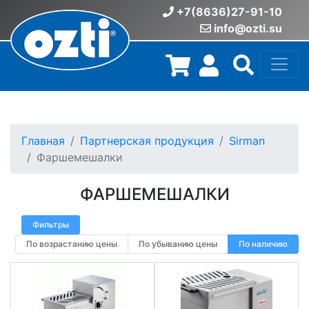
+7(8636)27-91-10
info@ozti.su
Главная
Партнерская продукция
Sirman
Фаршемешалки
ФАРШЕМЕШАЛКИ
Фильтры
По возрастанию цены
По убыванию цены
По наличию