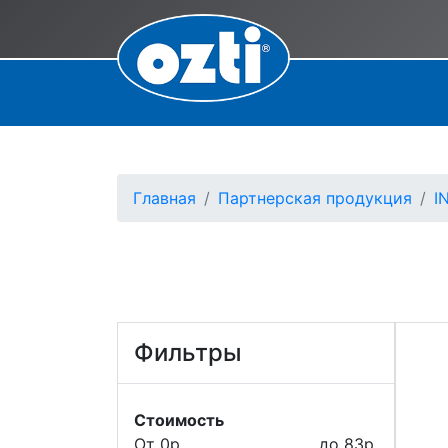
Главная
Партнерская продукция
I
Фильтры
Стоимость
От 0р.
до 83р.