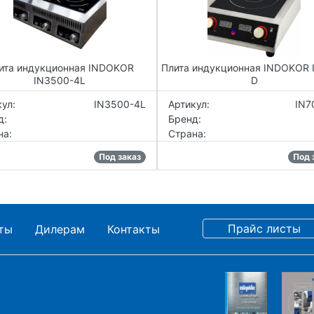
ита индукционная INDOKOR
Плита индукционная INDOKOR 
IN3500-4L
D
ул:
IN3500-4L
Артикул:
IN7
д:
Бренд:
на:
Страна:
Под заказ
Под 
ты
Дилерам
Контакты