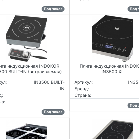
Под заказ
Под 
ита индукционная INDOKOR
Плита индукционная INDO
500 BUILT-IN (встраиваемая)
IN3500 XL
ул:
IN3500 BUILT-
Артикул:
IN35
IN
Бренд:
д:
Страна:
на:
Под 
Под заказ