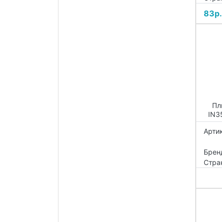
83р.
Пл
IN3
Артик
Брен
Стра