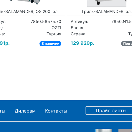
ль-SALAMANDER, OS 200, эл.
Гриль-SALAMANDER, эл.
ул:
7850.58575.70
Артикул:
7850.N1.
д:
OZTI
Бренд:
на:
Турция
Страна:
Т
91р.
129 929р.
В наличии
Под 
ты
Дилерам
Контакты