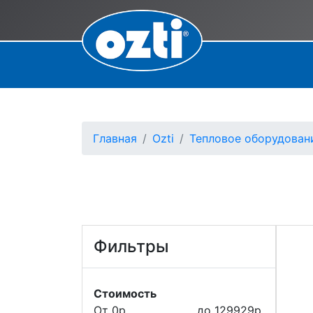
Главная
Ozti
Тепловое оборудован
Фильтры
Стоимость
От 0р.
до 129929р.