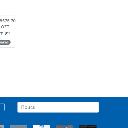
58575.70
OZTI
урция
заказ