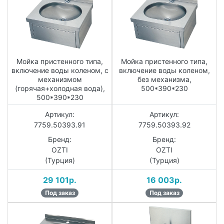
Мойка пристенного типа,
Мойка пристенного типа,
включение воды коленом, с
включение воды коленом,
механизмом
без механизма,
(горячая+холодная вода),
500*390*230
500*390*230
Артикул:
Артикул:
7759.50393.91
7759.50393.92
Бренд:
Бренд:
OZTI
OZTI
(Турция)
(Турция)
29 101р.
16 003р.
Под заказ
Под заказ