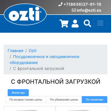
+7(8636)27-91-10
info@ozti.su
Главная
Ozti
Посудомоечное и овощемоечное
оборудование
С фронтальной загрузкой
С ФРОНТАЛЬНОЙ ЗАГРУЗКОЙ
Фильтры
По возрастанию цены
По убыванию цены
По наличию